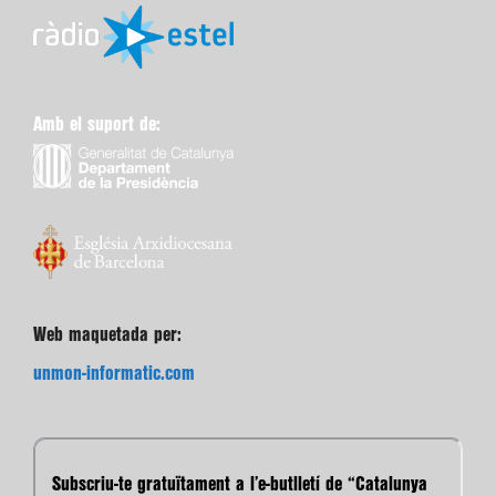
Amb el suport de:
Web maquetada per:
unmon-informatic.com
Subscriu-te gratuïtament a l’e-butlletí de “Catalunya