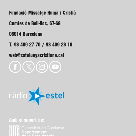
Fundació Missatge Humà i Cristià
Comtes de Bell-lloc, 67-69
08014 Barcelona
T. 93 409 27 70 / 93 409 28 10
web@catalunyacristiana.cat
Amb el suport de: