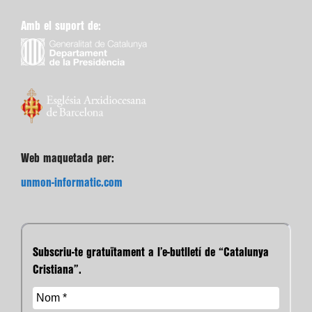
Amb el suport de:
Web maquetada per:
unmon-informatic.com
Subscriu-te gratuïtament a l’e-butlletí de “Catalunya
Cristiana”.