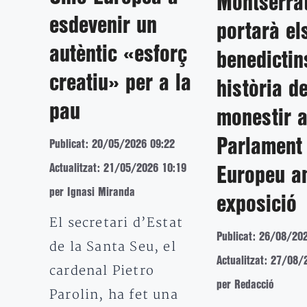
Montserra
esdevenir un
portarà el
autèntic «esforç
benedictins
creatiu» per a la
història de
pau
monestir a
Parlament
Publicat: 20/05/2026 09:22
Actualitzat: 21/05/2026 10:19
Europeu a
per Ignasi Miranda
exposició
El secretari d’Estat
Publicat: 26/08/20
de la Santa Seu, el
Actualitzat: 27/08/
cardenal Pietro
per Redacció
Parolin, ha fet una