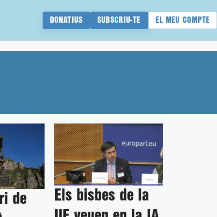
DONATIUS
SUBSCRIU-TE
EL MEU COMPTE
Els bisbes de la
ri de
UE veuen en la IA