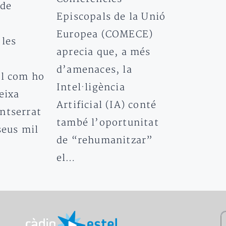
 de
Episcopals de la Unió
Europea (COMECE)
 les
aprecia que, a més
d’amenaces, la
al com ho
Intel·ligència
eixa
Artificial (IA) conté
ntserrat
també l’oportunitat
 seus mil
de “rehumanitzar”
el…