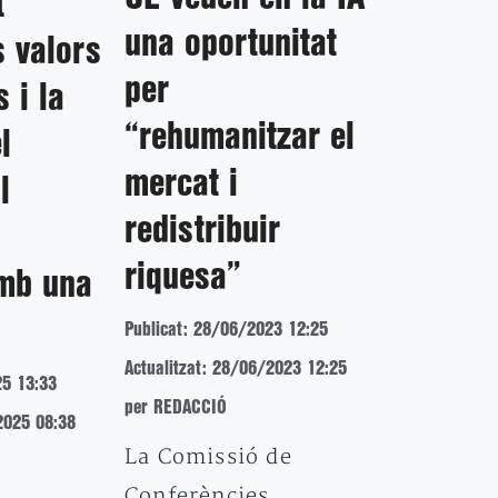
t
una oportunitat
s valors
per
 i la
“rehumanitzar el
l
mercat i
l
redistribuir
riquesa”
mb una
Publicat: 28/06/2023 12:25
Actualitzat: 28/06/2023 12:25
25 13:33
per REDACCIÓ
2025 08:38
La Comissió de
Conferències