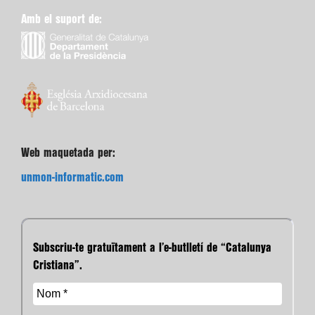
Amb el suport de:
Web maquetada per:
unmon-informatic.com
Subscriu-te gratuïtament a l’e-butlletí de “Catalunya
Cristiana”.