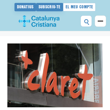
DONATIUS
SUBSCRIU-TE
EL MEU COMPTE
Vés
al
contingut