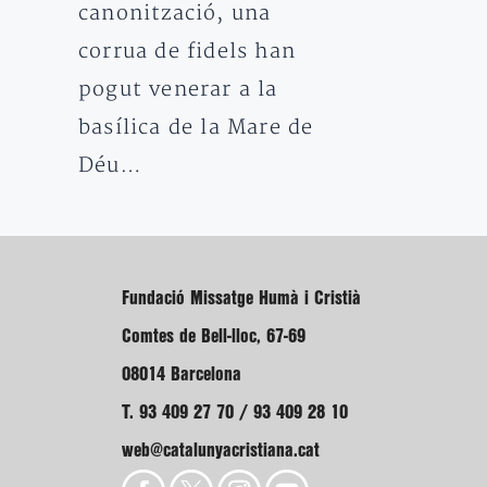
canonització, una
corrua de fidels han
pogut venerar a la
basílica de la Mare de
Déu…
Fundació Missatge Humà i Cristià
Comtes de Bell-lloc, 67-69
08014 Barcelona
T. 93 409 27 70 / 93 409 28 10
web@catalunyacristiana.cat