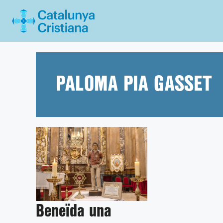
Vés
al
contingut
PALOMA PIA GASSET
Beneïda una