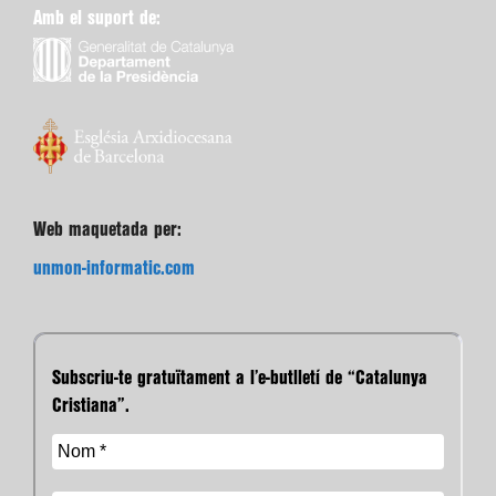
Amb el suport de:
Web maquetada per:
unmon-informatic.com
Subscriu-te gratuïtament a l’e-butlletí de “Catalunya
Cristiana”.