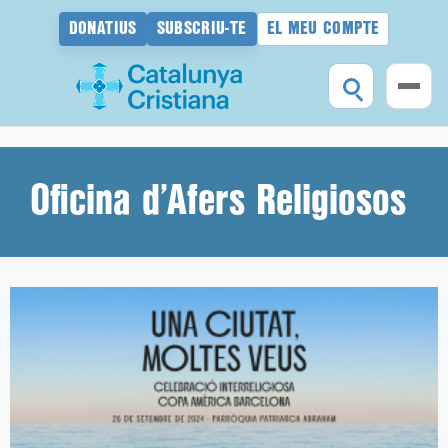
DONATIUS
SUBSCRIU-TE
EL MEU COMPTE
Vés
al
contingut
Oficina d’Afers Religiosos