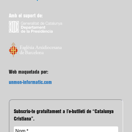
Amb el suport de:
Web maquetada per:
unmon-informatic.com
Subscriu-te gratuïtament a l’e-butlletí de “Catalunya
Cristiana”.