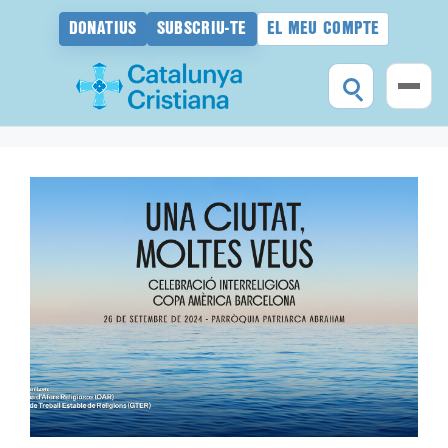
DONATIUS
SUBSCRIU-TE
EL MEU COMPTE
Vés
al
contingut