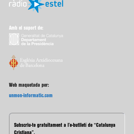
Amb el suport de:
Web maquetada per:
unmon-informatic.com
Subscriu-te gratuïtament a l’e-butlletí de “Catalunya
Cristiana”.