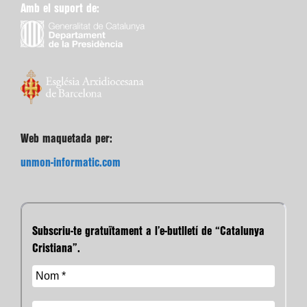
Amb el suport de:
Web maquetada per:
unmon-informatic.com
Subscriu-te gratuïtament a l’e-butlletí de “Catalunya
Cristiana”.