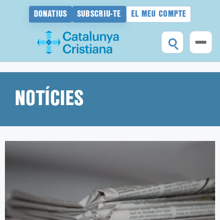
DONATIUS
SUBSCRIU-TE
EL MEU COMPTE
Vés
al
contingut
NOTÍCIES