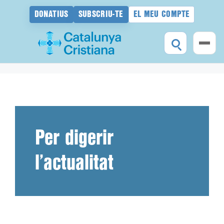
DONATIUS
SUBSCRIU-TE
EL MEU COMPTE
Vés
al
contingut
Per digerir
l’actualitat