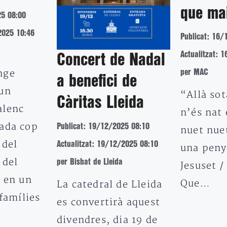
que ma
25 08:00
2025 10:46
Publicat: 16/
Actualitzat: 
Concert de Nadal
nge
per MAC
a benefici de
un
“Allà so
Càritas Lleida
alenc
n’és nat 
ada cop
Publicat: 19/12/2025 08:10
nuet nuet
 del
Actualitzat: 19/12/2025 08:10
una peny
 del
per Bisbat de Lleida
Jesuset /
a en un
Que…
La catedral de Lleida
 famílies
es convertirà aquest
divendres, dia 19 de