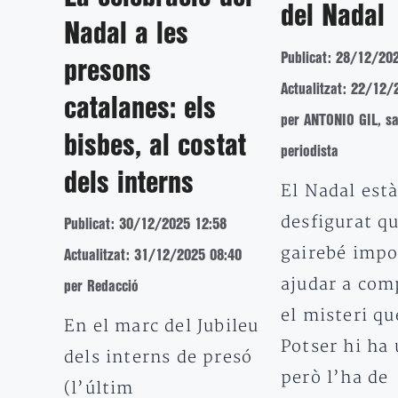
del Nadal
Nadal a les
Publicat: 28/12/20
presons
Actualitzat: 22/12/
catalanes: els
per ANTONIO GIL, sa
bisbes, al costat
periodista
dels interns
El Nadal està
desfigurat q
Publicat: 30/12/2025 12:58
gairebé impo
Actualitzat: 31/12/2025 08:40
ajudar a com
per Redacció
el misteri q
En el marc del Jubileu
Potser hi ha
dels interns de presó
però l’ha de
(l’últim