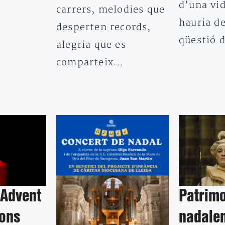
d’una vi
carrers, melodies que
hauria de
desperten records,
qüestió 
alegria que es
comparteix…
’Advent
Patrim
tons
nadale