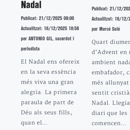
Nadal
Publicat: 21/12/20
Publicat: 21/12/2025 08:00
Actualitzat: 16/12/
Actualitzat: 16/12/2025 10:58
per Mercè Solé
per ANTONIO GIL, sacerdot i
Quart diume
periodista
d’Advent en 
El Nadal ens ofereix
ambient nad
en la seva essència
embafador, c
més viva una gran
més allunyat
alegria. La primera
sentit cristià
paraula de part de
Nadal. Llegi
Déu als seus fills,
diari que les
quan el…
comencen…