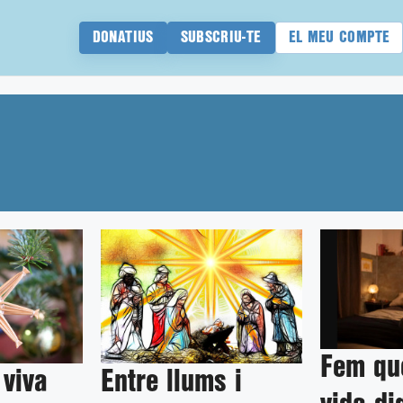
DONATIUS
SUBSCRIU-TE
EL MEU COMPTE
Fem que
 viva
Entre llums i