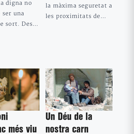
da digna no
la màxima seguretat a
 ser una
les proximitats de…
de sort. Des…
oni
Un Déu de la
nc més viu
nostra carn