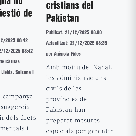
gna no
cristians del
üestió de
Pakistan
Publicat: 21/12/2025 08:00
12/2025 08:42
Actualitzat: 21/12/2025 08:35
22/12/2025 08:42
per Agència Fides
de Càritas
Amb motiu del Nadal,
Lleida, Solsona i
les administracions
civils de les
a campanya
províncies del
 suggereix
Pakistan han
r dels drets
preparat mesures
mentals i
especials per garantir