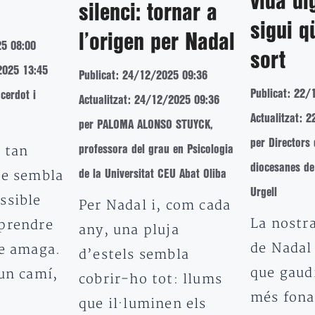
vida di
silenci: tornar a
sigui q
l’origen per Nadal
25 08:00
sort
2025 13:45
Publicat: 24/12/2025 09:36
Publicat: 22/
cerdot i
Actualitzat: 24/12/2025 09:36
Actualitzat: 
per PALOMA ALONSO STUYCK,
per Directors 
 tan
professora del grau en Psicologia
diocesanes de 
ue sembla
de la Universitat CEU Abat Oliba
Urgell
ssible
Per Nadal i, com cada
La nostr
prendre
any, una pluja
de Nadal
ue amaga.
d’estels sembla
que gaudi
 un camí,
cobrir-ho tot: llums
més fona
que il·luminen els