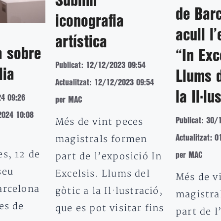
Sublim
de Bar
iconografia
acull l
artística
a sobre
“In Exc
Publicat: 12/12/2023 09:54
lia
Llums d
Actualitzat: 12/12/2023 09:54
la Il·lu
24 09:26
per MAC
2024 10:08
Més de vint peces
Publicat: 30/
magistrals formen
Actualitzat: 
s, 12 de
part de l’exposició In
per MAC
seu
Excelsis. Llums del
Més de v
arcelona
gòtic a la Il·lustració,
magistra
es de
que es pot visitar fins
part de l