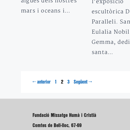
aigües dels nostres
l’exposició
mars i oceans i…
escultòrica D
Paralleli. Sa
Eulalia Nobil
Gemma, dedi
santa…
Pàgina
Pàgina
Pàgina
←
2
→
anterior
1
3
Següent
Fundació Missatge Humà i Cristià
Comtes de Bell-lloc, 67-69