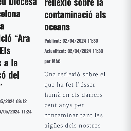
eu Diocesà
reflexió sobre la
celona
contaminació als
ta
oceans
ició “Ara
Publicat: 02/04/2024 11:30
 Els
Actualitzat: 02/04/2024 11:30
 a la
per MAC
Una reflexió sobre el
só del
que ha fet l’ésser
”
humà en els darrers
05/2024 09:12
cent anys per
16/05/2024 11:24
contaminar tant les
aigües dels nostres