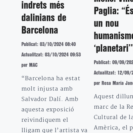
indrets més
Paglia: “É
dalinians de
un nou
Barcelona
humanism
Publicat: 03/10/2024 08:40
‘planetari’
Actualitzat: 03/10/2024 09:53
Publicat: 09/09/20
per MAC
Actualitzat: 12/09/
“Barcelona ha estat
per Rosa María Jan
molt injusta amb
Aquest dillun
Salvador Dalí. Amb
marc de la R
aquesta exposició
Cultural de l
reivindiquem el
Amèrica, el 
lligam que l’artista va