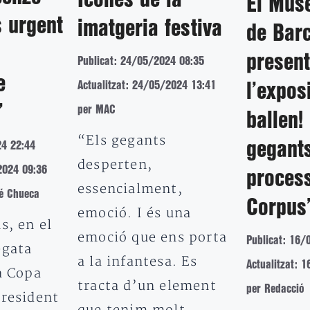
Icones de la
El Mus
s urgent
imatgeria festiva
de Bar
presen
Publicat: 24/05/2024 08:35
e
Actualitzat: 24/05/2024 13:41
l’expos
”
per MAC
ballen!
“Els gegants
gegants
24 22:44
desperten,
2024 09:36
proces
essencialment,
é Chueca
Corpus
emoció. I és una
s, en el
emoció que ens porta
Publicat: 16/
egata
a la infantesa. Es
Actualitzat: 
a Copa
tracta d’un element
per Redacció
president