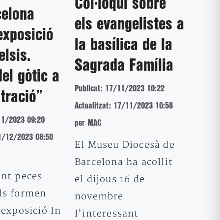
Col·loqui sobre
celona
els evangelistes a
’exposició
la basílica de la
elsis.
Sagrada Família
el gòtic a
Publicat: 17/11/2023 10:22
stració”
Actualitzat: 17/11/2023 10:58
11/2023 09:20
per MAC
01/12/2023 08:50
El Museu Diocesà de
Barcelona ha acollit
int peces
el dijous 16 de
ls formen
novembre
’exposició In
l’interessant