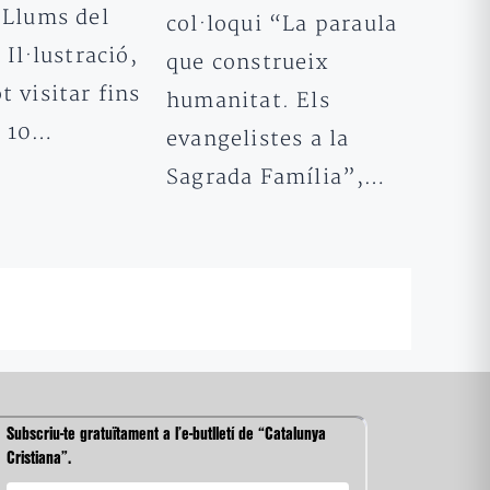
 Llums del
col·loqui “La paraula
 Il·lustració,
que construeix
t visitar fins
humanitat. Els
r 10…
evangelistes a la
Sagrada Família”,…
Subscriu-te gratuïtament a l’e-butlletí de “Catalunya
Cristiana”.