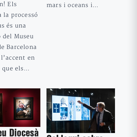
n! Els
mars i oceans i…
a la processó
us és una
ó del Museu
de Barcelona
 l’accent en
ó que els…
eu Diocesà