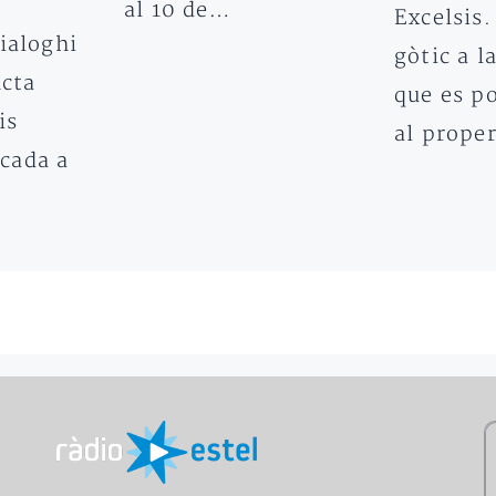
al 10 de…
Excelsis.
ialoghi
gòtic a la
ncta
que es po
is
al prope
cada a