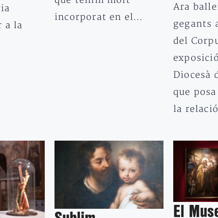
que tenim molt
Ara balle
cia
incorporat en el…
gegants 
 a la
del Corp
exposici
Diocesà 
que posa
la relaci
El Mus