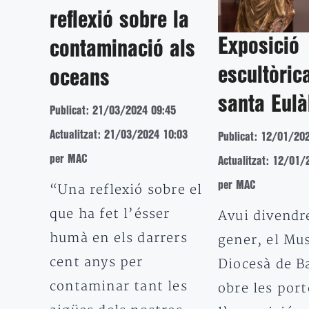
reflexió sobre la
Exposició
contaminació als
escultòric
oceans
santa Eulà
Publicat: 21/03/2024 09:45
Actualitzat: 21/03/2024 10:03
Publicat: 12/01/20
per MAC
Actualitzat: 12/01/
per MAC
“Una reflexió sobre el
que ha fet l’ésser
Avui divendre
humà en els darrers
gener, el Mu
cent anys per
Diocesà de B
contaminar tant les
obre les port