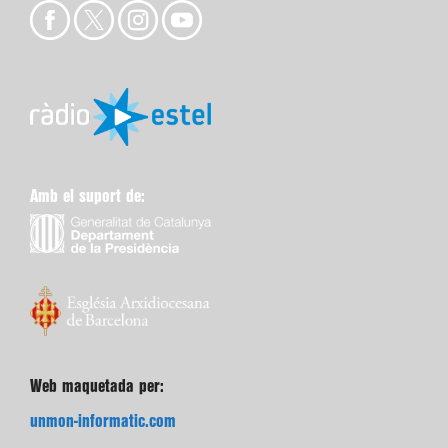
Amb el suport de:
Web maquetada per:
unmon-informatic.com