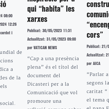
ió
constru
qui “habita” les
comuni
24 08:00
xarxes
“enceng
2024 12:26
Publicat: 30/05/2023 11:31
cerdot i
cors”
Actualitzat: 31/05/2023 09:00
Publicat: 21/
per VATICAN NEWS
undial de
Actualitzat: 
“Cap a una presència
cions
per AICA
plena” és el títol del
dica a
“Parlar a
document del
des de la
segons la
Dicasteri per a la
 els
caritat “
Comunicació que vol
el tema 
promoure una
social.
el papa 