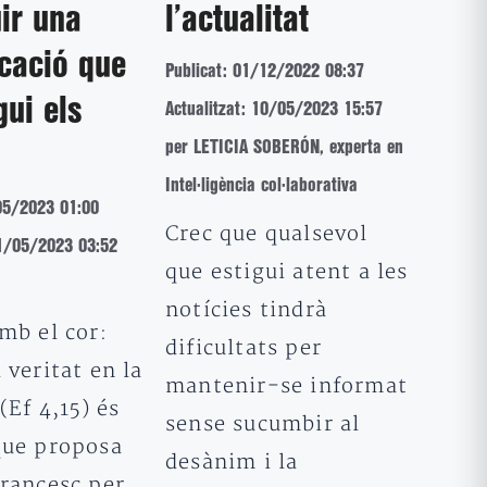
ir una
l’actualitat
cació que
Publicat: 01/12/2022 08:37
ui els
Actualitzat: 10/05/2023 15:57
per LETICIA SOBERÓN, experta en
Intel·ligència col·laborativa
05/2023 01:00
Crec que qualsevol
21/05/2023 03:52
que estigui atent a les
notícies tindrà
mb el cor:
dificultats per
 veritat en la
mantenir-se informat
 (Ef 4,15) és
sense sucumbir al
que proposa
desànim i la
Francesc per