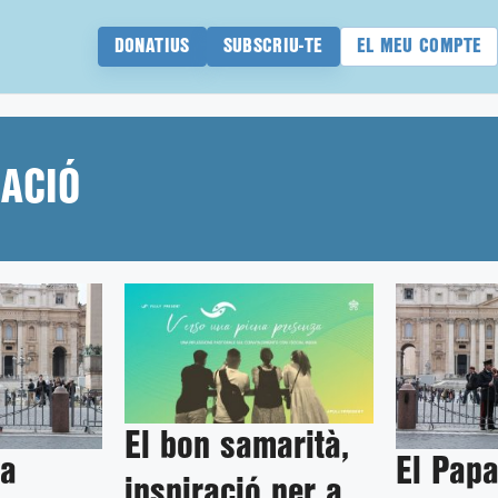
DONATIUS
SUBSCRIU-TE
EL MEU COMPTE
ACIÓ
El bon samarità,
la
El Pap
inspiració per a