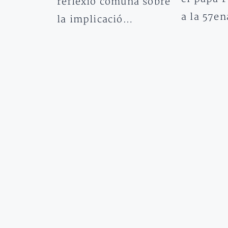
reflexió comuna sobre
a la 57e
la implicació…