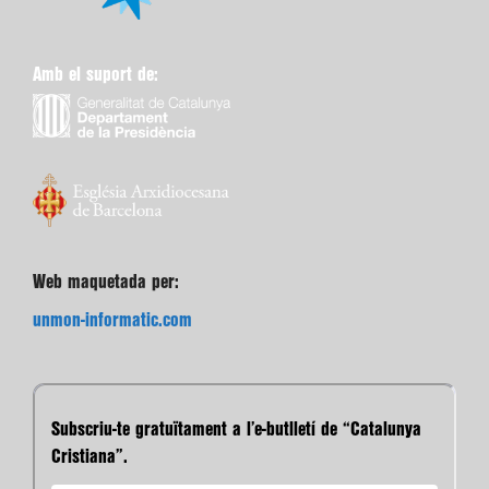
Amb el suport de:
Web maquetada per:
unmon-informatic.com
Subscriu-te gratuïtament a l’e-butlletí de “Catalunya
Cristiana”.