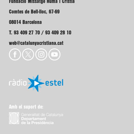
Fundació Missatge Humà i Cristià
Comtes de Bell-lloc, 67-69
08014 Barcelona
T. 93 409 27 70 / 93 409 28 10
web@catalunyacristiana.cat
Amb el suport de: