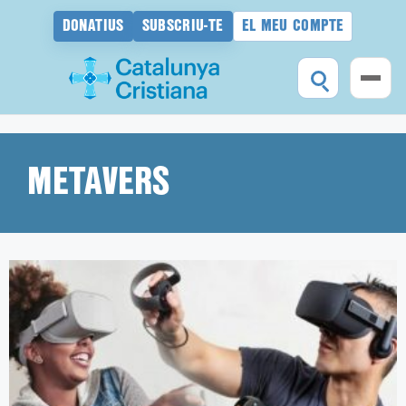
DONATIUS
SUBSCRIU-TE
EL MEU COMPTE
Vés
al
contingut
METAVERS