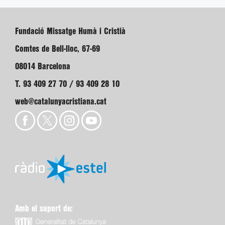
Fundació Missatge Humà i Cristià
Comtes de Bell-lloc, 67-69
08014 Barcelona
T. 93 409 27 70 / 93 409 28 10
web@catalunyacristiana.cat
Amb el suport de: