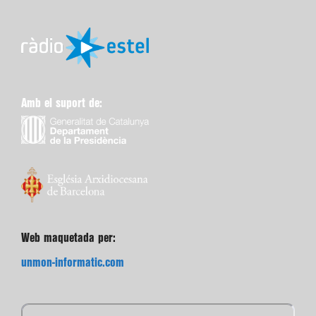
Amb el suport de:
Web maquetada per:
unmon-informatic.com