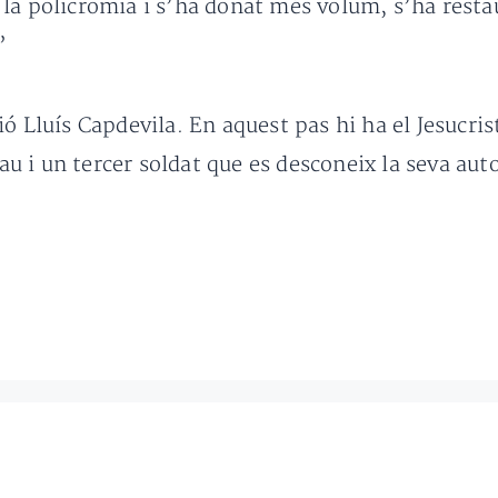
la policromia i s’ha donat més volum, s’ha restau
”
ó Lluís Capdevila. En aquest pas hi ha el Jesucri
 i un tercer soldat que es desconeix la seva auto