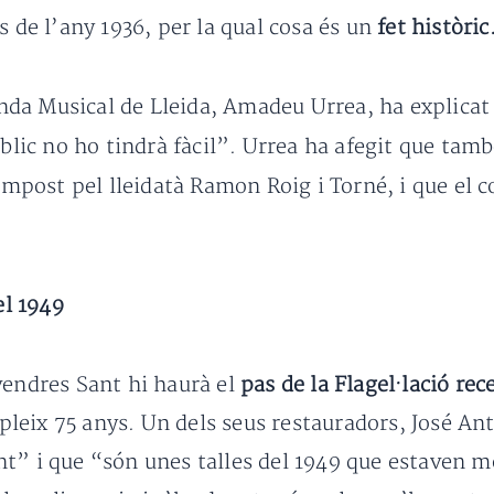
s de l’any 1936, per la qual cosa és un
fet històric
Banda Musical de Lleida, Amadeu Urrea, ha explicat
úblic no ho tindrà fàcil”. Urrea ha afegit que ta
mpost pel lleidatà Ramon Roig i Torné, i que el c
el 1949
vendres Sant hi haurà el
pas de la Flagel·lació rec
eix 75 anys. Un dels seus restauradors, José Ant
t” i que “són unes talles del 1949 que estaven mo