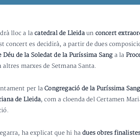
ndrà lloc a la
catedral de Lleida
un
concert extrao
st concert es decidirà, a partir de dues composici
 Déu de la Soledat de la Puríssima Sang
a la
Proc
en altres marxes de Setmana Santa.
juntament per la
Congregació de la Puríssima San
iana de Lleida
, com a cloenda del Certamen Marià
ció.
Segarra, ha explicat que hi ha
dues obres finaliste