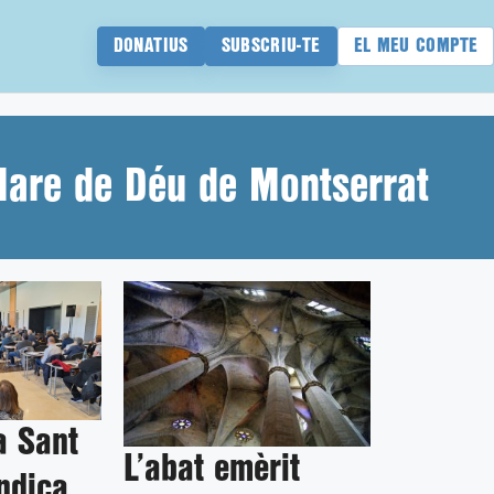
DONATIUS
SUBSCRIU-TE
EL MEU COMPTE
 Mare de Déu de Montserrat
a Sant
L’abat emèrit
indica