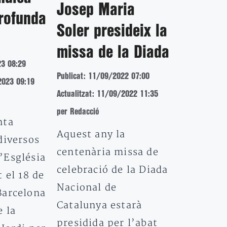
Josep Maria
profunda
Soler presideix la
missa de la Diada
23 08:29
Publicat: 11/09/2022 07:00
2023 09:19
Actualitzat: 11/09/2022 11:35
per Redacció
nta
Aquest any la
diversos
centenària missa de
’Església
celebració de la Diada
 el 18 de
Nacional de
Barcelona
Catalunya estarà
 la
presidida per l’abat