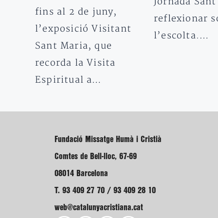
Jornada Sant 
fins al 2 de juny,
reflexionar s
l’exposició Visitant
l’escolta.…
Sant Maria, que
recorda la Visita
Espiritual a…
Fundació Missatge Humà i Cristià
Comtes de Bell-lloc, 67-69
08014 Barcelona
T. 93 409 27 70 / 93 409 28 10
web@catalunyacristiana.cat