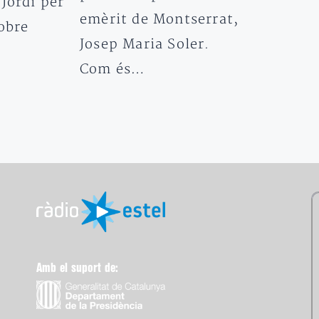
Jordi per
emèrit de Montserrat,
obre
Josep Maria Soler.
Com és…
Amb el suport de: