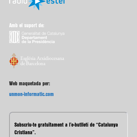
Amb el suport de:
Web maquetada per:
unmon-informatic.com
Subscriu-te gratuïtament a l’e-butlletí de “Catalunya
Cristiana”.