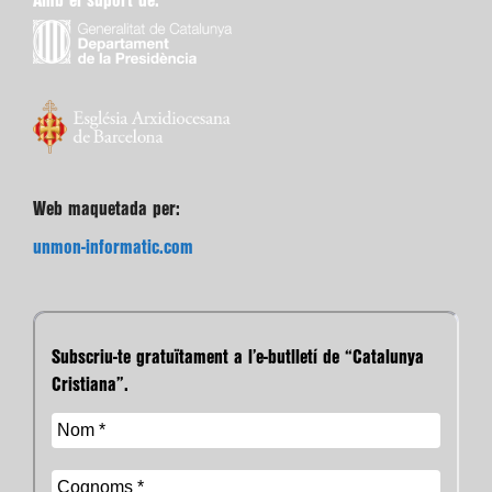
Amb el suport de:
Web maquetada per:
unmon-informatic.com
Subscriu-te gratuïtament a l’e-butlletí de “Catalunya
Cristiana”.