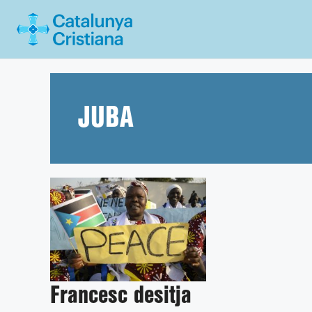
Vés
al
contingut
JUBA
Francesc desitja