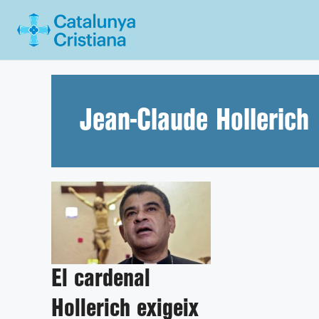
Vés
al
contingut
Jean-Claude Hollerich
El cardenal
Hollerich exigeix