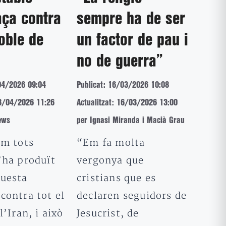
aça contra
sempre ha de ser
poble de
un factor de pau i
no de guerra”
04/2026 09:04
Publicat: 16/03/2026 10:08
08/04/2026 11:26
Actualitzat: 16/03/2026 13:00
ews
per Ignasi Miranda i Macià Grau
om tots
“Em fa molta
’ha produït
vergonya que
uesta
cristians que es
contra tot el
declaren seguidors de
l’Iran, i això
Jesucrist, de