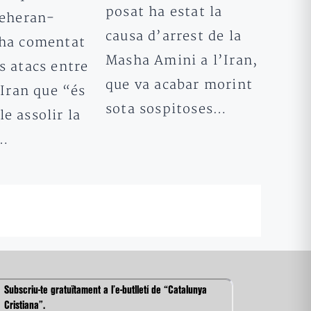
posat ha estat la
Teheran-
causa d’arrest de la
 ha comentat
Masha Amini a l’Iran,
s atacs entre
que va acabar morint
l’Iran que “és
sota sospitoses…
e assolir la
b…
Subscriu-te gratuïtament a l’e-butlletí de “Catalunya
Cristiana”.