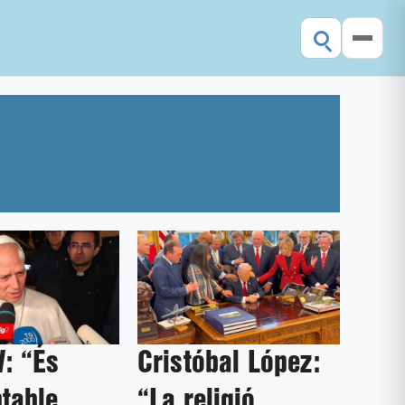
V: “És
Cristóbal López:
table
“La religió