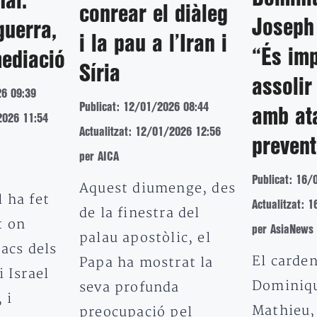
nal:
conrear el diàleg
Joseph
guerra,
i la pau a l’Iran i
“És imp
mediació
Síria
assolir
26 09:39
Publicat: 12/01/2026 08:44
amb at
2026 11:54
Actualitzat: 12/01/2026 12:56
prevent
per AICA
Publicat: 16/
Aquest diumenge, des
 ha fet
Actualitzat: 
de la finestra del
t on
per AsiaNews
palau apostòlic, el
tacs dels
El carden
Papa ha mostrat la
i Israel
Dominiqu
seva profunda
 i
Mathieu,
preocupació pel