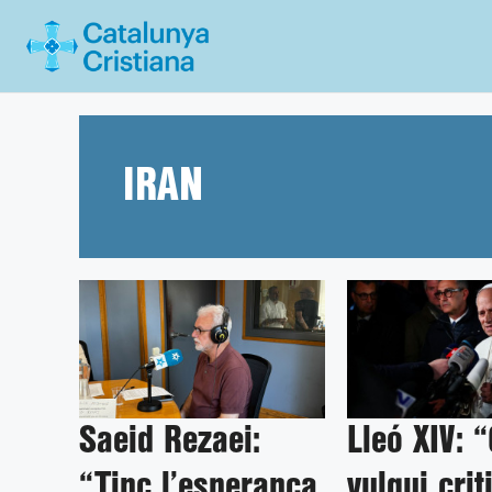
Vés
al
contingut
IRAN
Saeid Rezaei:
Lleó XIV: 
“Tinc l’esperança
vulgui crit