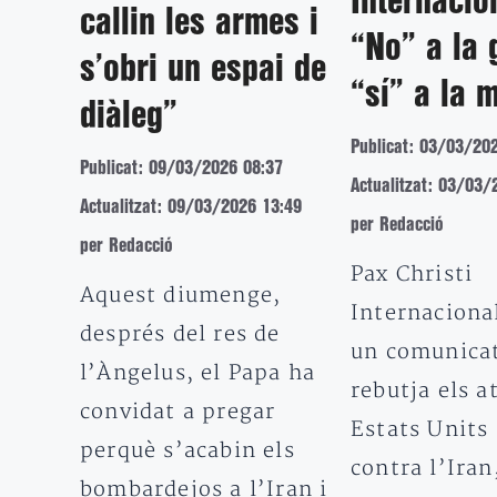
Internacio
callin les armes i
“No” a la 
s’obri un espai de
“sí” a la 
diàleg”
Publicat: 03/03/20
Publicat: 09/03/2026 08:37
Actualitzat: 03/03/
Actualitzat: 09/03/2026 13:49
per Redacció
per Redacció
Pax Christi
Aquest diumenge,
Internacional
després del res de
un comunica
l’Àngelus, el Papa ha
rebutja els a
convidat a pregar
Estats Units 
perquè s’acabin els
contra l’Iran,
bombardejos a l’Iran i