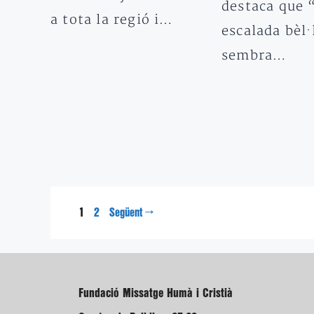
destaca que 
a tota la regió i…
escalada bèl·
sembra…
Pàgina
Pàgina
1
→
2
Següent
Fundació Missatge Humà i Cristià