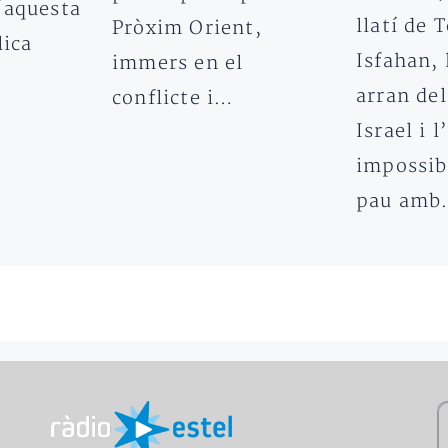
“aquesta
llatí de 
Pròxim Orient,
lica
Isfahan,
immers en el
arran del
conflicte i…
Israel i 
impossibl
pau am