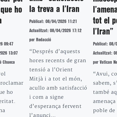
la treva a l’Iran
, que ho
l’amen
a
tot el 
Publicat: 08/04/2026 11:21
l’Iran”
Actualitzat: 08/04/2026 17:12
per Redacció
26 09:47
Publicat: 08/
“Després d’aquests
2026 13:07
Actualitzat: 
hores recents de gran
é Chueca
per Vatican N
tensió a l’Orient
vol
“Avui, c
Mitjà i a tot el món,
proclamar
sabem, s
acullo amb satisfacció
ue ho
també aq
i com a signe
eritat.
amenaça 
d’esperança fervent
ha
poble de 
l’anunci…