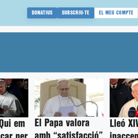
DONATIUS
SUBSCRIU-TE
EL MEU COMPTE
El Papa valora
“Qui em
Lleó XI
amb “satisfacció”
icar per
inaccep