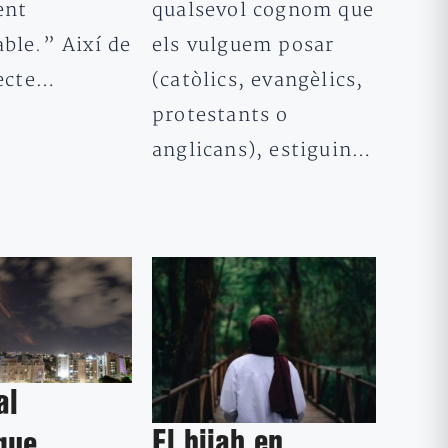
ent
qualsevol cognom que
ble.” Així de
els vulguem posar
recte…
(catòlics, evangèlics,
protestants o
anglicans), estiguin…
al
El hijab en
que