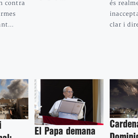
n contra
és realm
 armes
inaccepta
rant…
clar i di
Carden
i
El Papa demana
Domini