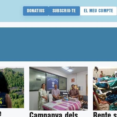
DONATIUS
SUBSCRIU-TE
EL MEU COMPTE
e
Campanya dels
Repte s