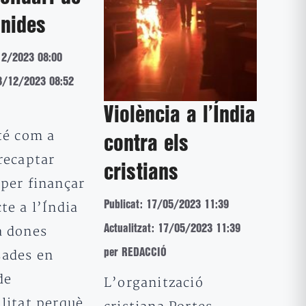
nides
12/2023 08:00
18/12/2023 08:52
Violència a l’Índia
té com a
contra els
recaptar
cristians
 per finançar
Publicat: 17/05/2023 11:39
te a l’Índia
Actualitzat: 17/05/2023 11:39
a dones
per REDACCIÓ
ades en
de
L’organització
litat perquè