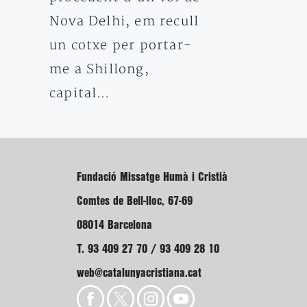
Nova Delhi, em recull
un cotxe per portar-
me a Shillong,
capital…
Fundació Missatge Humà i Cristià
Comtes de Bell-lloc, 67-69
08014 Barcelona
T. 93 409 27 70 / 93 409 28 10
web@catalunyacristiana.cat