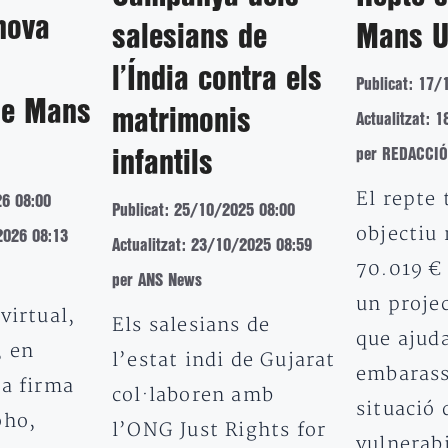
 nova
salesians de
Mans U
l’Índia contra els
Publicat: 17/
de Mans
matrimonis
Actualitzat: 
per REDACCIÓ
infantils
El repte 
26 08:00
Publicat: 25/10/2025 08:00
objectiu 
2026 08:13
Actualitzat: 23/10/2025 08:59
70.019 €
per ANS News
un projec
virtual,
Els salesians de
que ajud
, en
l’estat indi de Gujarat
embarass
la firma
col·laboren amb
situació 
oho,
l’ONG Just Rights for
vulnerabi