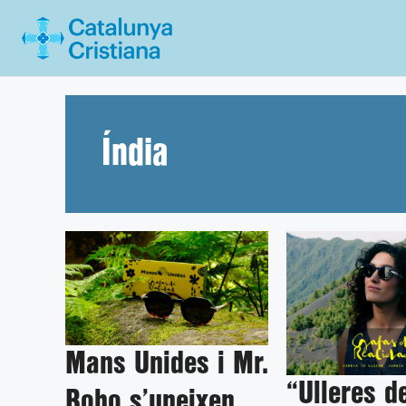
Vés
al
contingut
Índia
Mans Unides i Mr.
“Ulleres d
Boho s’uneixen