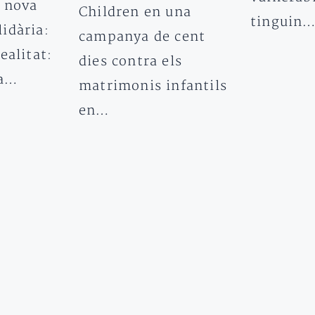
 nova
Children en una
tinguin
idària:
campanya de cent
ealitat:
dies contra els
va…
matrimonis infantils
en…