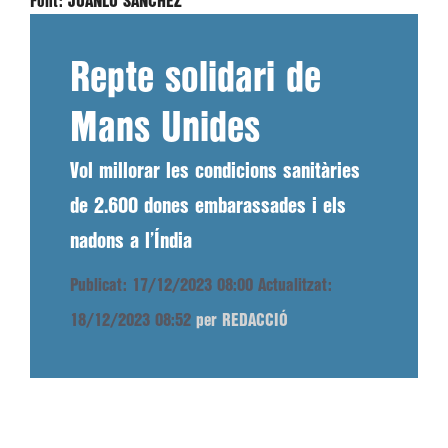
Font:
JUANLU SÁNCHEZ
Repte solidari de
Mans Unides
Vol millorar les condicions sanitàries
de 2.600 dones embarassades i els
nadons a l’Índia
Publicat: 17/12/2023 08:00
Actualitzat:
18/12/2023 08:52
per REDACCIÓ