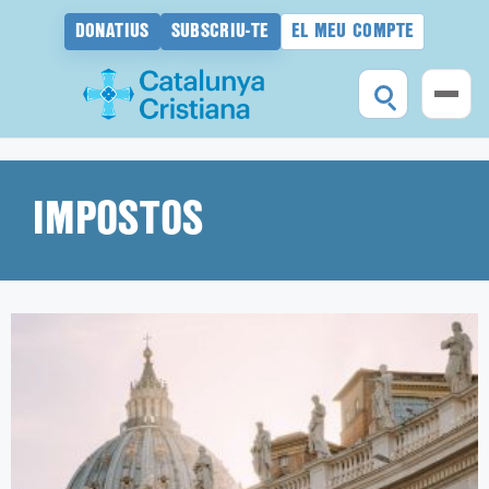
DONATIUS
SUBSCRIU-TE
EL MEU COMPTE
Vés
al
contingut
IMPOSTOS