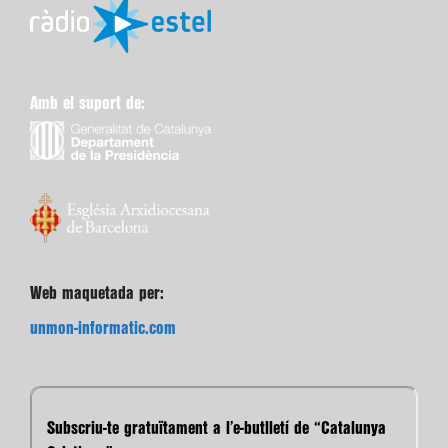
Amb el suport de:
Web maquetada per:
unmon-informatic.com
Subscriu-te gratuïtament a l’e-butlletí de “Catalunya