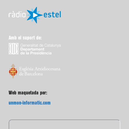
Amb el suport de:
Web maquetada per:
unmon-informatic.com