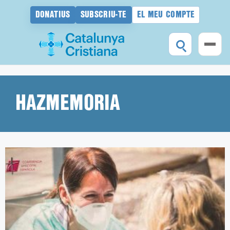
DONATIUS
SUBSCRIU-TE
EL MEU COMPTE
Vés
al
contingut
HAZMEMORIA