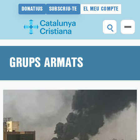
DONATIUS
SUBSCRIU-TE
EL MEU COMPTE
Vés
al
contingut
GRUPS ARMATS