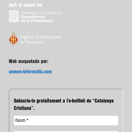
Amb el suport de:
Web maquetada per:
unmon-informatic.com
Subscriu-te gratuïtament a l’e-butlletí de “Catalunya
Cristiana”.