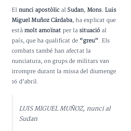
El
nunci apostòlic
al
Sudan
,
Mons. Luis
Miguel Muñoz Cárdaba
, ha explicat que
està
molt amoïnat
per la
situació
al
país, que ha qualificat de
“greu”
. Els
combats també han afectat la
nunciatura, on grups de militars van
irrompre durant la missa del diumenge
16 d’abril.
LUIS MIGUEL MUÑOZ, nunci al
Sudan