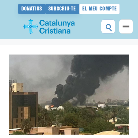
DONATIUS
SUBSCRIU-TE
EL MEU COMPTE
Vés
al
contingut