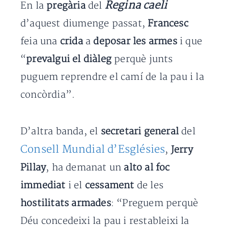
Regina caeli
En la
pregària
del
d’aquest diumenge passat,
Francesc
feia una
crida
a
deposar les armes
i que
“
prevalgui el diàleg
perquè junts
puguem reprendre el camí de la pau i la
concòrdia”.
D’altra banda, el
secretari general
del
Consell Mundial d’Esglésies
,
Jerry
Pillay
, ha demanat un
alto al foc
immediat
i el
cessament
de les
hostilitats armades
: “Preguem perquè
Déu concedeixi la pau i restableixi la