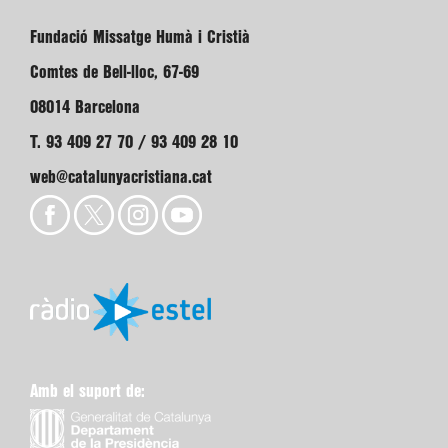
Fundació Missatge Humà i Cristià
Comtes de Bell-lloc, 67-69
08014 Barcelona
T. 93 409 27 70 / 93 409 28 10
web@catalunyacristiana.cat
Amb el suport de: