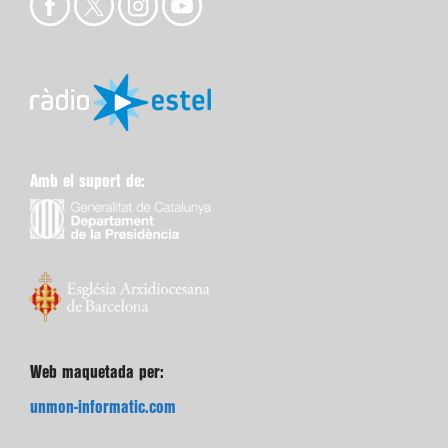
Amb el suport de:
Web maquetada per:
unmon-informatic.com