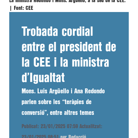
La ministra Redondo i Mons. Argüello, a la seu de la CEE.
|
Font:
CEE
Trobada cordial
entre el president de
la CEE i la ministra
d’Igualtat
Mons. Luis Argüello i Ana Redondo
parlen sobre les “teràpies de
conversió”, entre altres temes
Publicat: 23/01/2025 07:59
Actualitzat:
23/01/2025 08:51
per Redacció