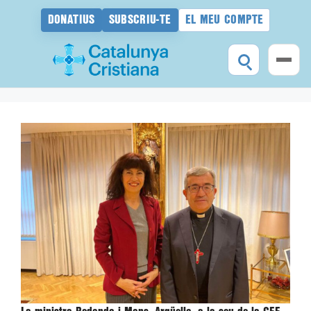
DONATIUS
SUBSCRIU-TE
EL MEU COMPTE
Vés
al
contingut