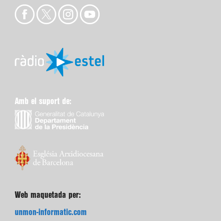
Amb el suport de:
Web maquetada per:
unmon-informatic.com