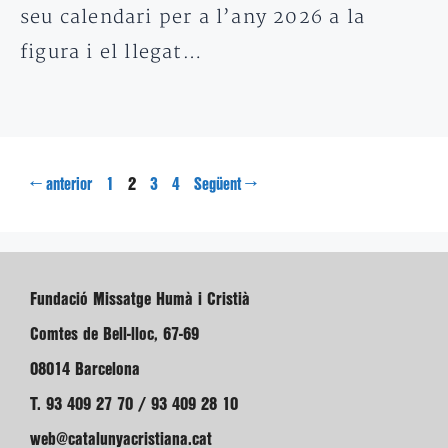
seu calendari per a l’any 2026 a la
figura i el llegat…
Pàgina
Pàgina
Pàgina
Pàgina
←
2
→
anterior
1
3
4
Següent
Fundació Missatge Humà i Cristià
Comtes de Bell-lloc, 67-69
08014 Barcelona
T. 93 409 27 70 / 93 409 28 10
web@catalunyacristiana.cat