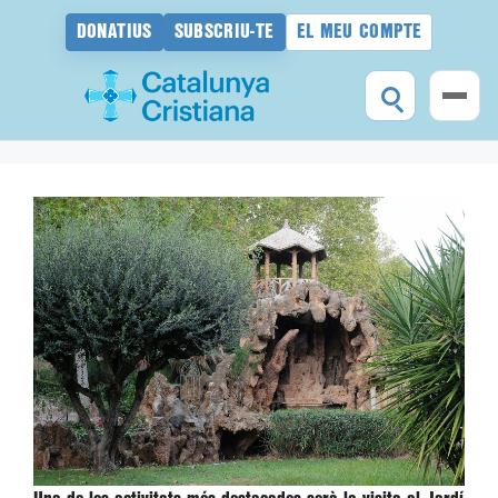
DONATIUS
SUBSCRIU-TE
EL MEU COMPTE
Vés
al
contingut