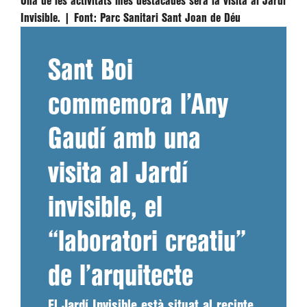
Una de les activitats més destacades serà la visita al Jardí
Invisible. |
Font:
Parc Sanitari Sant Joan de Déu
Sant Boi
commemora l’Any
Gaudí amb una
visita al Jardí
invisible, el
“laboratori creatiu”
de l’arquitecte
El Jardí Invisible està situat al recinte