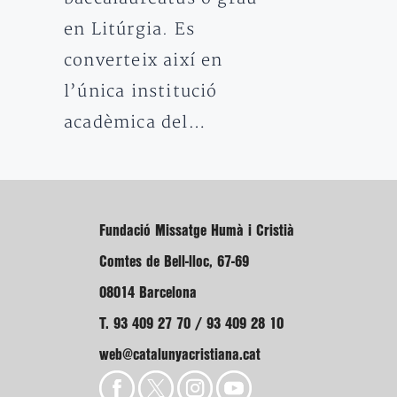
en Litúrgia. Es
converteix així en
l’única institució
acadèmica del…
Fundació Missatge Humà i Cristià
Comtes de Bell-lloc, 67-69
08014 Barcelona
T. 93 409 27 70 / 93 409 28 10
web@catalunyacristiana.cat