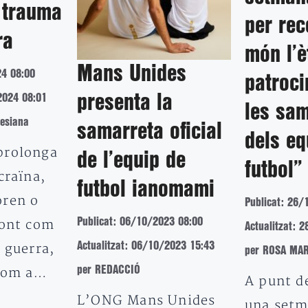
 trauma
per rec
ra
món l’è
Mans Unides
24 08:00
patroc
2024 08:01
presenta la
les sam
lesiana
samarreta oficial
dels eq
prolonga
de l’equip de
futbol”
craïna,
futbol ianomami
oren o
Publicat: 26/
Publicat: 06/10/2023 08:00
ront com
Actualitzat: 
Actualitzat: 06/10/2023 15:43
 guerra,
per ROSA MA
per REDACCIÓ
 com a…
A punt d
L’ONG Mans Unides
una setm