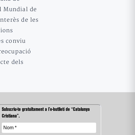
el Mundial de
interès de les
ions
es conviu
reocupació
cte dels
Subscriu-te gratuïtament a l’e-butlletí de “Catalunya
Cristiana”.