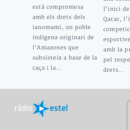
està compromesa
l’inici d
amb els drets dels
Qatar, l’
ianomami, un poble
competic
indígena originari de
esportiv
l’Amazones que
amb la p
subsisteix a base de la
pel respe
caça i la…
drets…