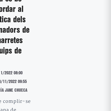
ordar al
tica dels
inadors de
arretes
uips de
11/2022 08:00
28/11/2022 09:55
RÍA JANE CHUECA
e complir-se
ana de