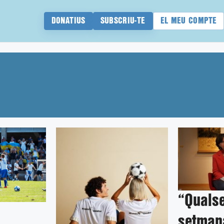
DONATIUS
SUBSCRIU-TE
EL MEU COMPTE
“Qualse
setman