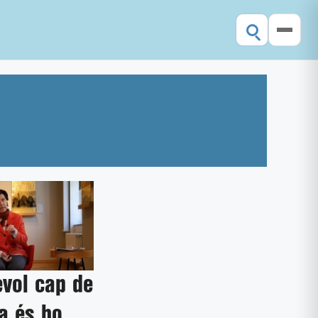
vol cap de
a és bo