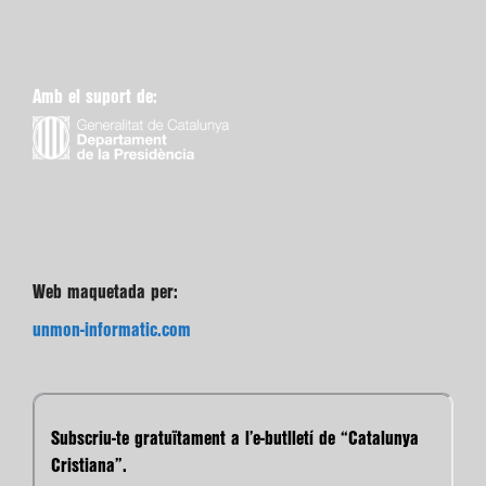
Amb el suport de:
Web maquetada per:
unmon-informatic.com
Subscriu-te gratuïtament a l’e-butlletí de “Catalunya
Cristiana”.