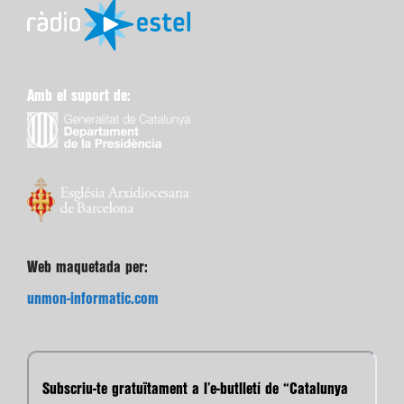
Amb el suport de:
Web maquetada per:
unmon-informatic.com
Subscriu-te gratuïtament a l’e-butlletí de “Catalunya