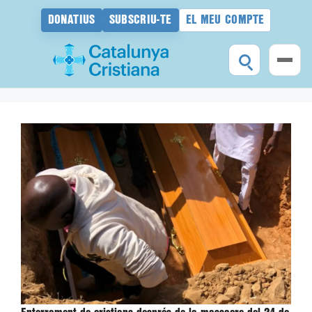
DONATIUS
SUBSCRIU-TE
EL MEU COMPTE
Vés
al
contingut