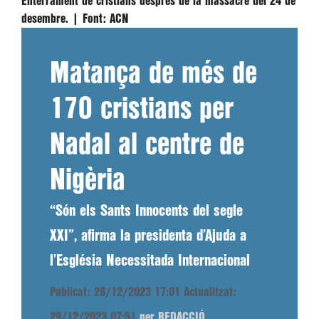
Enterrament de cristians després de la massacre del 24 de
desembre. |
Font:
ACN
Matança de més de
170 cristians per
Nadal al centre de
Nigèria
“Són els Sants Innocents del segle
XXI”, afirma la presidenta d’Ajuda a
l’Església Necessitada Internacional
Publicat: 28/12/2023 17:01
Actualitzat:
29/12/2023 07:51
per REDACCIÓ