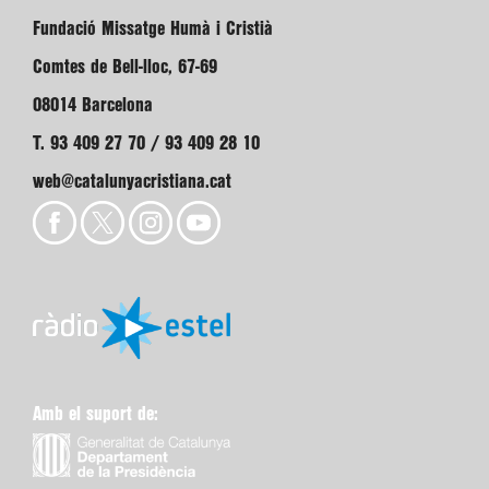
Fundació Missatge Humà i Cristià
Comtes de Bell-lloc, 67-69
08014 Barcelona
T. 93 409 27 70 / 93 409 28 10
web@catalunyacristiana.cat
Amb el suport de: