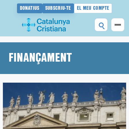
DONATIUS
SUBSCRIU-TE
EL MEU COMPTE
Vés
al
contingut
FINANÇAMENT