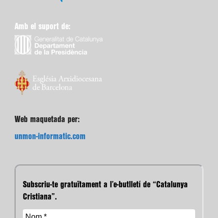
Amb el suport de:
Web maquetada per:
unmon-informatic.com
Subscriu-te gratuïtament a l’e-butlletí de “Catalunya
Cristiana”.