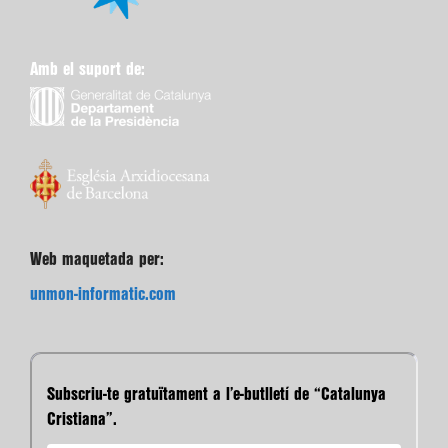
Amb el suport de:
Web maquetada per:
unmon-informatic.com
Subscriu-te gratuïtament a l’e-butlletí de “Catalunya
Cristiana”.