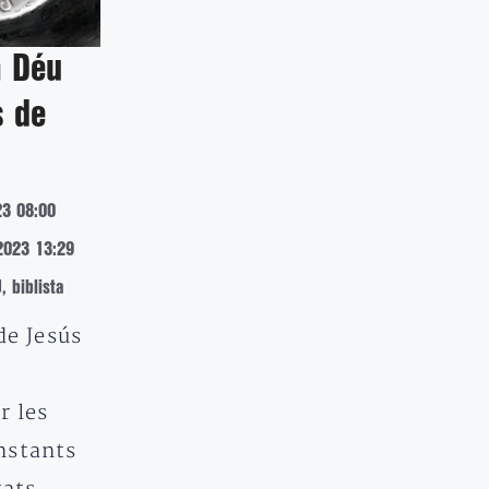
a Déu
s de
23 08:00
2023 13:29
 biblista
de Jesús
r les
nstants