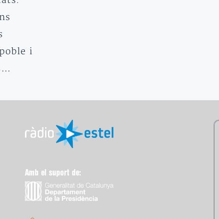
tats.
ans
s
poble i
ns…
Amb el suport de: