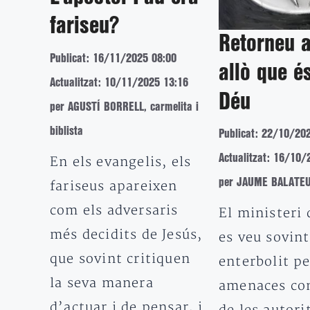
fariseu?
Retorneu 
Publicat: 16/11/2025 08:00
allò que é
Actualitzat: 10/11/2025 13:16
Déu
per AGUSTÍ BORRELL, carmelita i
biblista
Publicat: 22/10/20
Actualitzat: 16/10/
En els evangelis, els
per JAUME BALATEU,
fariseus apareixen
com els adversaris
El ministeri 
més decidits de Jesús,
es veu sovint
que sovint critiquen
enterbolit pe
la seva manera
amenaces co
d’actuar i de pensar, i