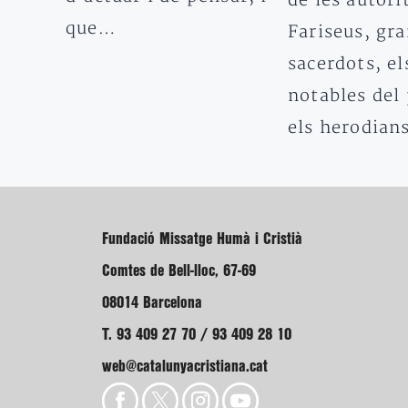
de les autori
que…
Fariseus, gr
sacerdots, el
notables del 
els herodia
Fundació Missatge Humà i Cristià
Comtes de Bell-lloc, 67-69
08014 Barcelona
T. 93 409 27 70 / 93 409 28 10
web@catalunyacristiana.cat