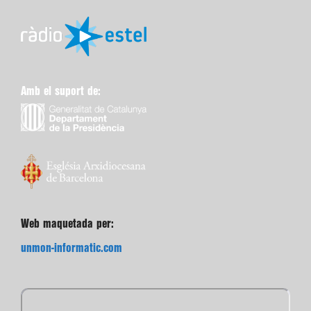
Amb el suport de:
Web maquetada per:
unmon-informatic.com