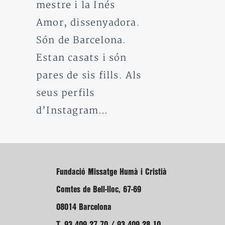
mestre i la Inés
Amor, dissenyadora.
Són de Barcelona.
Estan casats i són
pares de sis fills. Als
seus perfils
d’Instagram…
Fundació Missatge Humà i Cristià
Comtes de Bell-lloc, 67-69
08014 Barcelona
T. 93 409 27 70 / 93 409 28 10