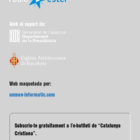
Amb el suport de:
Web maquetada per:
unmon-informatic.com
Subscriu-te gratuïtament a l’e-butlletí de “Catalunya
Cristiana”.