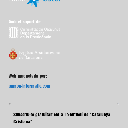
Amb el suport de:
Web maquetada per:
unmon-informatic.com
Subscriu-te gratuïtament a l’e-butlletí de “Catalunya
Cristiana”.