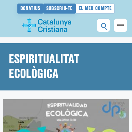
DONATIUS
SUBSCRIU-TE
EL MEU COMPTE
Vés
al
contingut
ESPIRITUALITAT
ECOLÒGICA